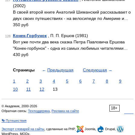
127
(2002)
В своей второй книге Анатолий Шиманский рассказывает о
двух своих путешествиях - на велосипеде по Америке и…
350 руб
Конек-Горбунок
, П. П. Ершов (1981)
128
Вот уже почти два века сказка Петра Павловича Ершова
"Конек-горбунок" - одна из самых любимых читателями…
430 руб
Страницы
←
Предыдущая
Следующая
→
1
2
3
4
5
6
7
8
9
10
11
12
13
© Академик, 2000-2026
18+
Обратная связь:
Техподдержка
,
Реклама на сайте
👣 Путешествия
Экспорт словарей на сайты
, сделанные на PHP,
Joomla,
Drupal,
WordPress, MODx.