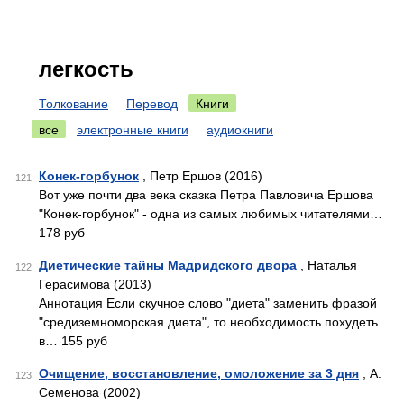
легкость
Толкование
Перевод
Книги
все
электронные книги
аудиокниги
Конек-горбунок
, Петр Ершов (2016)
121
Вот уже почти два века сказка Петра Павловича Ершова
"Конек-горбунок" - одна из самых любимых читателями…
178 руб
Диетические тайны Мадридского двора
, Наталья
122
Герасимова (2013)
Аннотация Если скучное слово "диета" заменить фразой
"средиземноморская диета", то необходимость похудеть
в… 155 руб
Очищение, восстановление, омоложение за 3 дня
, А.
123
Семенова (2002)