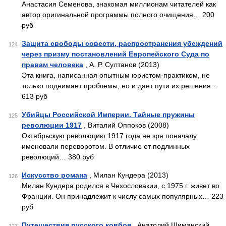
Анастасия Семенова, знакомая миллионам читателей как
автор оригинальной программы полного очищения… 200
руб
Защита свободы совести, распространения убеждений
124
через призму постановлений Европейского Суда по
правам человека
, А. Р. Султанов (2013)
Эта книга, написанная опытным юристом-практиком, не
только поднимает проблемы, но и дает пути их решения…
613 руб
Убийцы Российской Империи. Тайные пружины
125
революции 1917
, Виталий Оппоков (2008)
Октябрьскую революцию 1917 года не зря поначалу
именовали переворотом. В отличие от подлинных
революций… 380 руб
Искусство романа
, Милан Кундера (2013)
126
Милан Кундера родился в Чехословакии, с 1975 г. жи­вет во
Франции. Он принадлежит к числу самых популяр­ных… 223
руб
Путешествия русского ковбоя
, Анатолий Шиманский